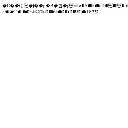
�C��Q.�j��μ�B�븹�gy�w�A�����mO���� �g��
,0�E�^4�F���+3&)i%1��l�G����Y��
U�t��}R�